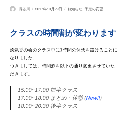
投
投
カ
長谷川
2017年10月29日
お知らせ
,
予定の変更
稿
稿
テ
者
日:
ゴ
リ
クラスの時間割が変わります
ー
湧気香の会のクラス中に1時間の休憩を設けることに
なりました。
つきましては、時間割を以下の通り変更させていた
だきます。
15:00~17:00 前半クラス
17:00~18:00 まとめ・休憩 (
New!!
)
18:00~20:30 後半クラス