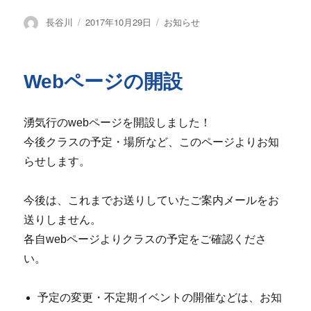
投
投
カ
長谷川
2017年10月29日
お知らせ
稿
稿
テ
者
日:
ゴ
リ
Webページの開設
ー
湧気行のwebページを開設しました！
今後クラスの予定・場所など、このページよりお知
らせします。
今後は、これまでお送りしていたご案内メールをお
送りしません。
各自webページよりクラスの予定をご確認くださ
い。
予定の変更・不定期イベントの開催などは、お知