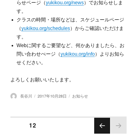
らせページ（
yukikou.org/news
）でお知らせしま
す。
クラスの時間・場所などは、スケジュールページ
（
yukikou.org/schedules
）からご確認いただけま
す。
Webに関するご要望など、何かありましたら、お
問い合わせぺージ（
yukikou.org/info
）よりお知ら
せください。
よろしくお願いいたします。
投
投
カ
長谷川
2017年10月28日
お知らせ
稿
稿
テ
者
日:
ゴ
リ
ー
投
ページ
12
前の