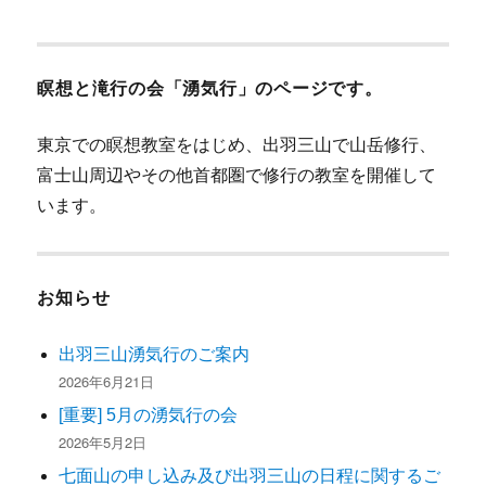
シ
稿:
ョ
瞑想と滝行の会「湧気行」のページです。
ン
東京での瞑想教室をはじめ、出羽三山で山岳修行、
富士山周辺やその他首都圏で修行の教室を開催して
います。
お知らせ
出羽三山湧気行のご案内
2026年6月21日
[重要] 5月の湧気行の会
2026年5月2日
七面山の申し込み及び出羽三山の日程に関するご