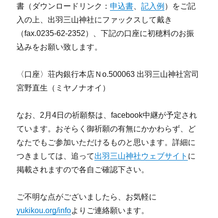
書（ダウンロードリンク：
申込書
、
記入例
）をご記
入の上、出羽三山神社にファックスして戴き
（fax.0235-62-2352）、下記の口座に初穂料のお振
込みをお願い致します。
〈口座〉荘内銀行本店Ｎo.500063 出羽三山神社宮司
宮野直生（ミヤノナオイ）
なお、2月4日の祈願祭は、facebook中継が予定され
ています。おそらく御祈願の有無にかかわらず、ど
なたでもご参加いただけるものと思います。詳細に
つきましては、追って
出羽三山神社ウェブサイト
に
掲載されますので各自ご確認下さい。
ご不明な点がございましたら、お気軽に
yukikou.org/info
よりご連絡願います。