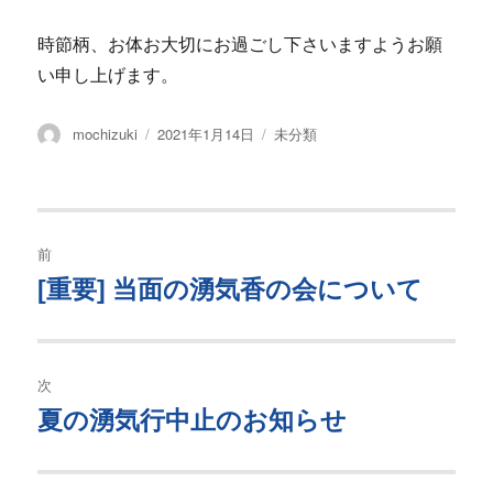
時節柄、お体お大切にお過ごし下さいますようお願
い申し上げます。
投
投
カ
mochizuki
2021年1月14日
未分類
稿
稿
テ
者
日:
ゴ
リ
ー
投
前
稿
[重要] 当面の湧気香の会について
過
去
ナ
の
ビ
投
次
稿:
ゲ
夏の湧気行中止のお知らせ
次
の
ー
投