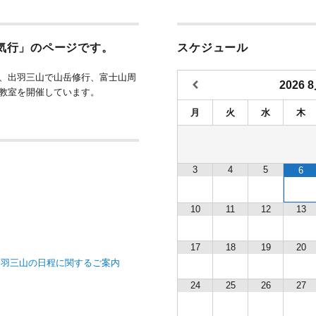
気行」のページです。
スケジュール
、出羽三山で山岳修行、富士山周
2026
教室を開催しています。
月
火
水
木
3
4
5
6
内
10
11
12
13
17
18
19
20
出羽三山の日程に関するご案内
24
25
26
27