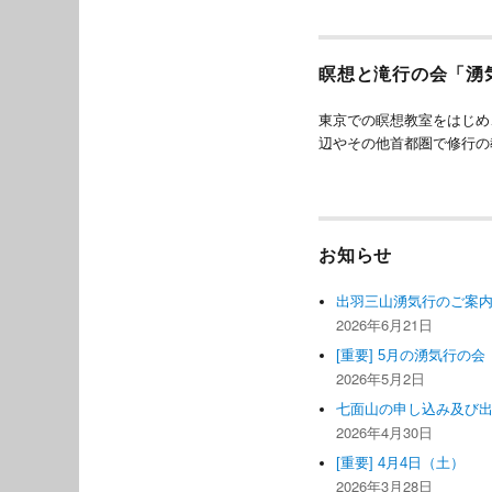
ー
シ
瞑想と滝行の会「湧
ョ
東京での瞑想教室をはじめ
辺やその他首都圏で修行の
ン
お知らせ
出羽三山湧気行のご案
2026年6月21日
[重要] 5月の湧気行の会
2026年5月2日
七面山の申し込み及び
2026年4月30日
[重要] 4月4日（土）
2026年3月28日