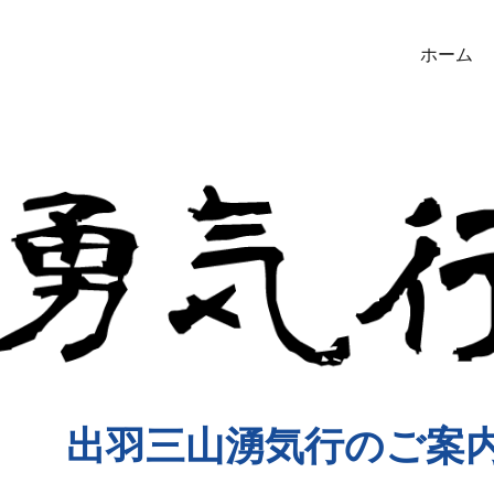
ホーム
出羽三山湧気行のご案