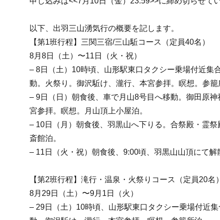
申し込みは<<7月10日（金）23:59>>に締め切らせ
以下、出羽三山湧気行の概要を記します。
【第1班行程】三関三宿/三山駈コース（定員40名）
8月8日（土）〜11日（火・祝）
– 8日（土）10時頃、山形駅東口タクシー乗場付近集
動。火祭り。御沢駈け、瀧行、本宮参拝。瞑想。参籠
– 9日（日）朝食後、車で月山8号目へ移動。御田原
宮参拝。瞑想。月山頂上小屋泊。
– 10日（月）朝食後、羽黒山へ下りる。合祭殿・霊
斎館泊。
– 11日（火・祝）朝食後、9:00頃、羽黒山山頂にて解
【第2班行程】滝行・温泉・火祭りコース（定員20名
8月29日（土）〜9月1日（火）
– 29日（土）10時頃、山形駅東口タクシー乗場付近