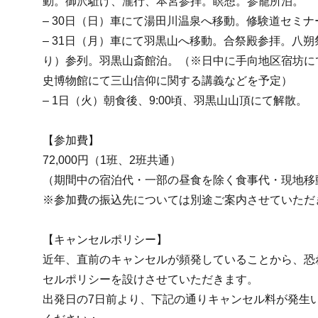
動。御沢駈け、瀧行、本宮参拝。瞑想。参籠所泊。
– 30日（日）車にて湯田川温泉へ移動。修験道セミ
– 31日（月）車にて羽黒山へ移動。合祭殿参拝。八
り）参列。羽黒山斎館泊。（※日中に手向地区宿坊に
史博物館にて三山信仰に関する講義などを予定）
– 1日（火）朝食後、9:00頃、羽黒山山頂にて解散。
【参加費】
72,000円（1班、2班共通）
（期間中の宿泊代・一部の昼食を除く食事代・現地移
※参加費の振込先については別途ご案内させていただ
【キャンセルポリシー】
近年、直前のキャンセルが頻発していることから、恐
セルポリシーを設けさせていただきます。
出発日の7日前より、下記の通りキャンセル料が発生