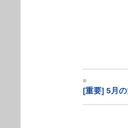
投
前
稿
[重要] 5
過
去
ナ
の
ビ
投
稿:
ゲ