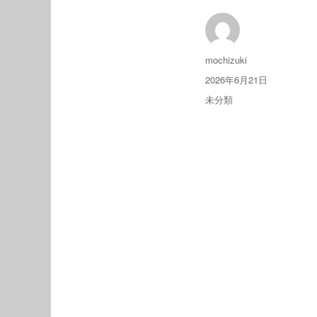
投
mochizuki
稿
投
2026年6月21日
者
稿
カ
未分類
日:
テ
ゴ
リ
ー