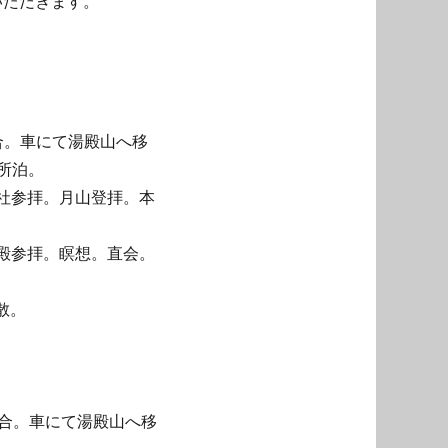
ていただきます。
合。車にて湯殿山へ移
所泊。
神社参拝。月山登拝。本
祭殿参拝。瞑想。直会。
散。
）
集合。車にて湯殿山へ移