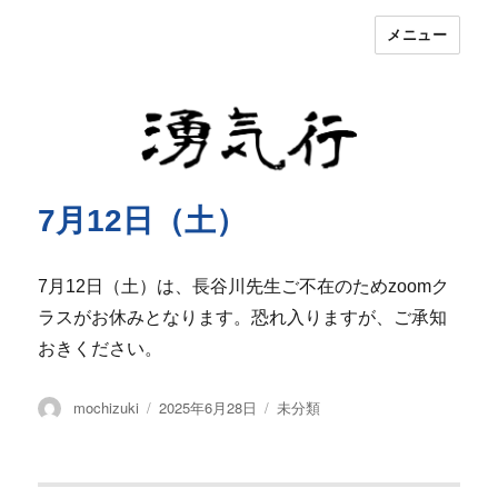
メニュー
湧気行
7月12日（土）
7月12日（土）は、長谷川先生ご不在のためzoomク
ラスがお休みとなります。恐れ入りますが、ご承知
おきください。
投
投
カ
mochizuki
2025年6月28日
未分類
稿
稿
テ
者
日:
ゴ
リ