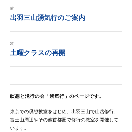
ー
投
前
稿
出羽三山湧気行のご案内
過
去
ナ
の
ビ
投
次
稿:
ゲ
土曜クラスの再開
次
の
ー
投
シ
稿:
ョ
瞑想と滝行の会「湧気行」のページです。
ン
東京での瞑想教室をはじめ、出羽三山で山岳修行、
富士山周辺やその他首都圏で修行の教室を開催して
います。