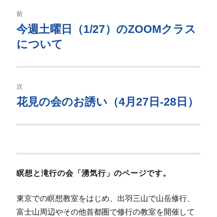
ー
投
前
稿
今週土曜日（1/27）のZOOMクラス
過
去
について
ナ
の
ビ
投
稿:
ゲ
次
花見の会のお誘い（4月27日-28日）
次
ー
の
シ
投
稿:
ョ
ン
瞑想と滝行の会「湧気行」のページです。
東京での瞑想教室をはじめ、出羽三山で山岳修行、
富士山周辺やその他首都圏で修行の教室を開催して