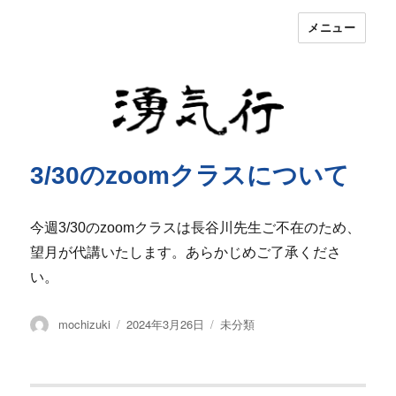
メニュー
湧気行
3/30のzoomクラスについて
今週3/30のzoomクラスは長谷川先生ご不在のため、
望月が代講いたします。あらかじめご了承くださ
い。
投
投
カ
mochizuki
2024年3月26日
未分類
稿
稿
テ
者
日:
ゴ
リ