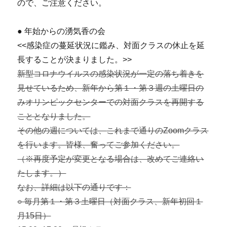
ので、
ご注意ください。
● 年始からの湧気香の会
<<感染症の蔓延状況に鑑み、対面クラスの休止を延
長することが決まりました。>>
新型コロナウイルスの感染状況が一定の落ち着きを
見せているため
、新年から第１・
第３週の土曜日の
みオリンピックセンターでの対面クラスを再開す
る
こととなりました。
その他の週については、
これまで通りのZoomクラス
を行います。皆様、
奮ってご参加ください。
（※再度予定が変更となる場合は、
改めてご連絡い
たします。）
なお、詳細は以下の通りです：
○ 毎月第１・第３土曜日（対面クラス、新年初回１
月15日）