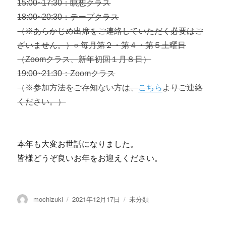
15:00~17:30：瞑想クラス
18:00~20:30：テープクラス
（※あらかじめ出席をご連絡していただく必要はご
ざいません。）
○ 毎月第２・第４・第５土曜日
（Zoomクラス、
新年初回１月８日）
19:00~21:30：Zoomクラス
（※参加方法をご存知ない方は、
こちら
よりご連絡
ください。）
本年も大変お世話になりました。
皆様どうぞ良いお年をお迎えください。
投
投
カ
mochizuki
2021年12月17日
未分類
稿
稿
テ
者
日:
ゴ