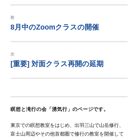
リ
ー
投
前
稿
8月中のZoomクラスの開催
過
去
ナ
の
ビ
投
次
稿:
ゲ
[重要] 対面クラス再開の延期
次
の
ー
投
シ
稿:
ョ
瞑想と滝行の会「湧気行」のページです。
ン
東京での瞑想教室をはじめ、出羽三山で山岳修行、
富士山周辺やその他首都圏で修行の教室を開催して