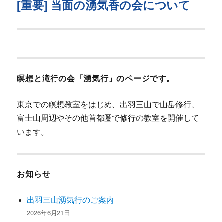
稿:
ゲ
[重要] 当面の湧気香の会について
次
の
ー
投
シ
稿:
ョ
瞑想と滝行の会「湧気行」のページです。
ン
東京での瞑想教室をはじめ、出羽三山で山岳修行、
富士山周辺やその他首都圏で修行の教室を開催して
います。
お知らせ
出羽三山湧気行のご案内
2026年6月21日