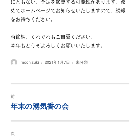
にともない、予定を変更する可能性があります。改
めてホームページでお知らせいたしますので、続報
をお待ちください。
時節柄、くれぐれもご自愛ください。
本年もどうぞよろしくお願いいたします。
投
投
カ
mochizuki
2021年1月7日
未分類
稿
稿
テ
者
日:
ゴ
リ
ー
投
前
稿
年末の湧気香の会
過
去
ナ
の
ビ
投
次