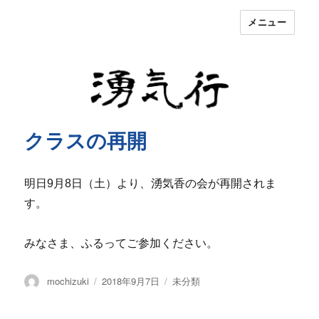
メニュー
湧気行
クラスの再開
明日9月8日（土）より、湧気香の会が再開されま
す。
みなさま、ふるってご参加ください。
投
投
カ
mochizuki
2018年9月7日
未分類
稿
稿
テ
者
日:
ゴ