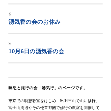
リ
ー
投
前
稿
湧気香の会のお休み
過
去
ナ
の
ビ
投
次
稿:
ゲ
10月6日の湧気香の会
次
の
ー
投
シ
稿:
ョ
瞑想と滝行の会「湧気行」のページです。
ン
東京での瞑想教室をはじめ、出羽三山で山岳修行、
富士山周辺やその他首都圏で修行の教室を開催して