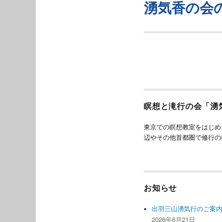
ゲ
湧気香の会
次
の
ー
投
シ
稿:
ョ
ン
瞑想と滝行の会「湧
東京での瞑想教室をはじめ
辺やその他首都圏で修行の
お知らせ
出羽三山湧気行のご案
2026年6月21日