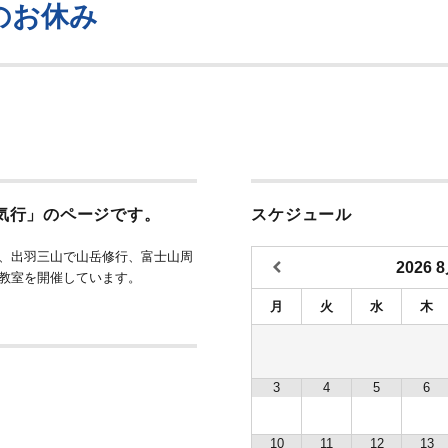
のお休み
気行」のページです。
スケジュール
、出羽三山で山岳修行、富士山周
2026
教室を開催しています。
月
火
水
木
3
4
5
6
内
10
11
12
13