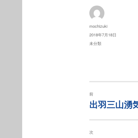
投
mochizuki
稿
投
2018年7月18日
者
稿
カ
未分類
日:
テ
ゴ
リ
ー
投
前
稿
出羽三山湧
過
去
ナ
の
ビ
投
次
稿: