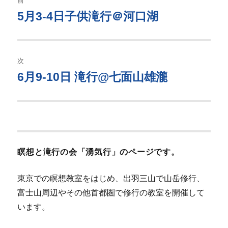
前
稿
5月3-4日子供滝行＠河口湖
過
去
ナ
の
ビ
投
次
稿:
ゲ
6月9-10日 滝行@七面山雄瀧
次
の
ー
投
シ
稿:
ョ
瞑想と滝行の会「湧気行」のページです。
ン
東京での瞑想教室をはじめ、出羽三山で山岳修行、
富士山周辺やその他首都圏で修行の教室を開催して
います。