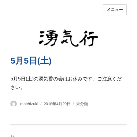
メニュー
湧気行
5月5日(土)
5月5日(土)の湧気香の会はお休みです。ご注意くだ
さい。
投
投
カ
mochizuki
2018年4月29日
未分類
稿
稿
テ
者
日:
ゴ
リ
ー
投